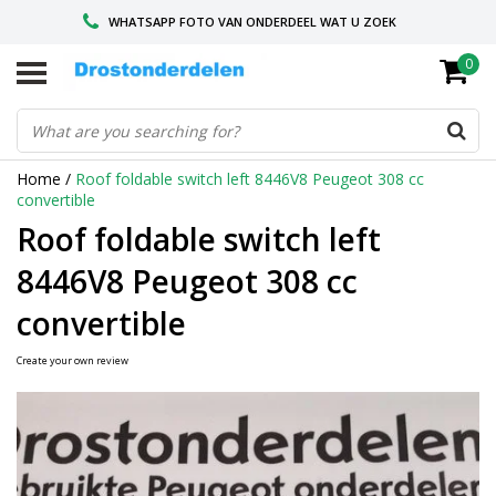
WHATSAPP FOTO VAN ONDERDEEL WAT U ZOEK
0
VOOR 16.00 BESTELD, VANDAAG VERZONDEN
GESPECIALISEERD PEUGEOT
Home
/
Roof foldable switch left 8446V8 Peugeot 308 cc
convertible
Roof foldable switch left
8446V8 Peugeot 308 cc
convertible
Create your own review