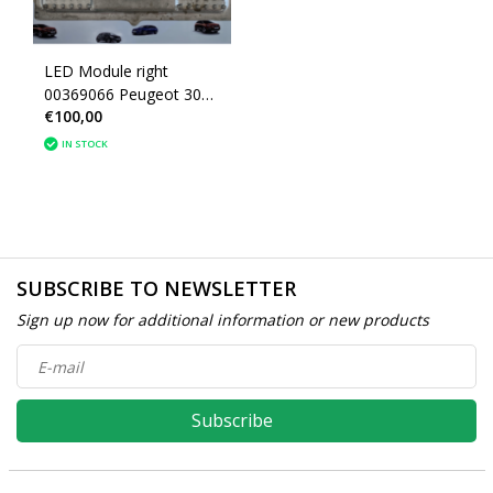
LED Module right
00369066 Peugeot 3008
€100,00
P84E Valeo
IN STOCK
SUBSCRIBE TO NEWSLETTER
Sign up now for additional information or new products
Subscribe