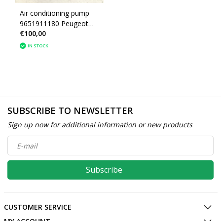
Air conditioning pump
9651911180 Peugeot
€100,00
307 Sanden SD6C12
1350F
IN STOCK
SUBSCRIBE TO NEWSLETTER
Sign up now for additional information or new products
Subscribe
CUSTOMER SERVICE