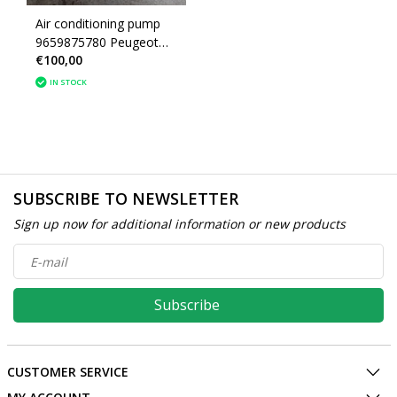
Air conditioning pump
9659875780 Peugeot
€100,00
207 1355F (6453WK)
IN STOCK
SUBSCRIBE TO NEWSLETTER
Sign up now for additional information or new products
Subscribe
CUSTOMER SERVICE