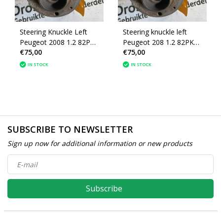
Steering Knuckle Left
Steering knuckle left
Peugeot 2008 1.2 82PK
Peugeot 208 1.2 82PK
€75,00
€75,00
P54 (1607557480)
P54 (1607557480)
IN STOCK
IN STOCK
SUBSCRIBE TO NEWSLETTER
Sign up now for additional information or new products
Subscribe