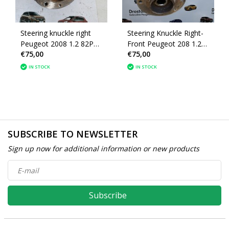
Steering knuckle right
Steering Knuckle Right-
Peugeot 2008 1.2 82PK
Front Peugeot 208 1.2
€75,00
€75,00
P55 1607557580
82PK P55 (1607557580)
IN STOCK
IN STOCK
SUBSCRIBE TO NEWSLETTER
Sign up now for additional information or new products
Subscribe