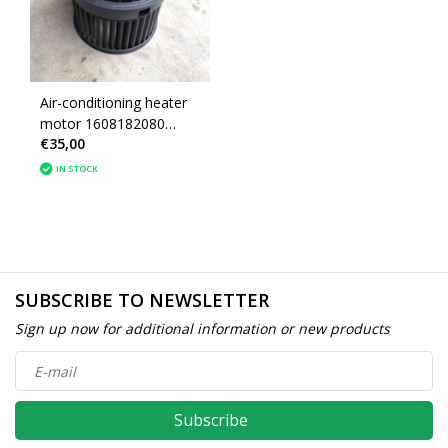
Air-conditioning heater
motor 1608182080
€35,00
peugeot 208
IN STOCK
SUBSCRIBE TO NEWSLETTER
Sign up now for additional information or new products
Subscribe