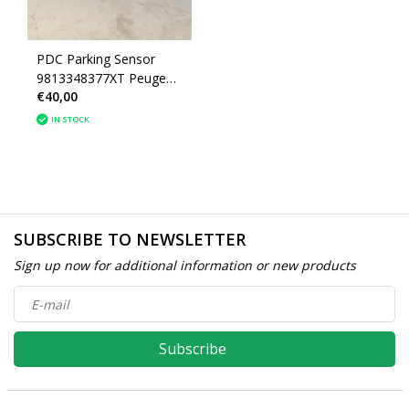
PDC Parking Sensor
9813348377XT Peugeot
€40,00
2008 II P24E
1633559380
IN STOCK
SUBSCRIBE TO NEWSLETTER
Sign up now for additional information or new products
Subscribe