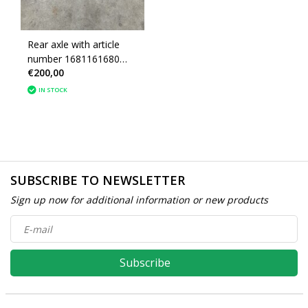
Rear axle with article
number 1681161680
€200,00
Peugeot 2008II
IN STOCK
SUBSCRIBE TO NEWSLETTER
Sign up now for additional information or new products
Subscribe