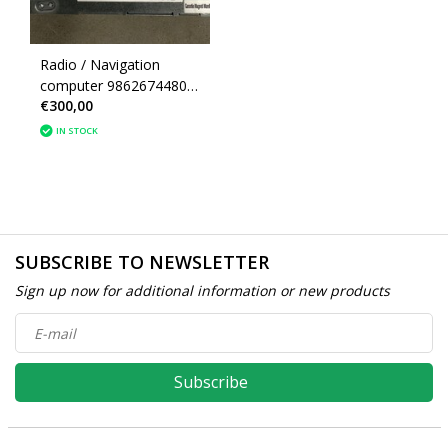
Radio / Navigation
computer 9862674480
€300,00
Peugeot 208II
1692643280
IN STOCK
1697367380
SUBSCRIBE TO NEWSLETTER
Sign up now for additional information or new products
Subscribe