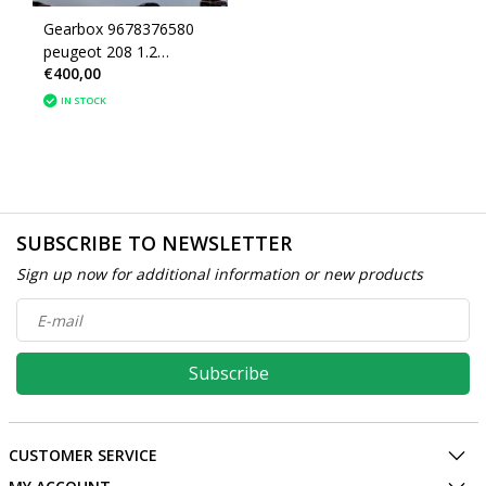
Gearbox 9678376580
peugeot 208 1.2
€400,00
Gearbox code 20CR15
IN STOCK
SUBSCRIBE TO NEWSLETTER
Sign up now for additional information or new products
Subscribe
CUSTOMER SERVICE