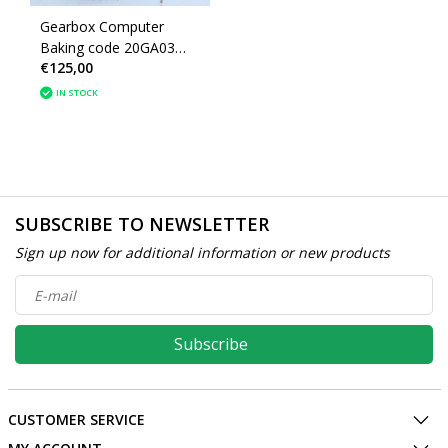
Gearbox Computer
Baking code 20GA03
€125,00
9664134780 /
9671978480 Peugeot
IN STOCK
308
SUBSCRIBE TO NEWSLETTER
Sign up now for additional information or new products
Subscribe
CUSTOMER SERVICE