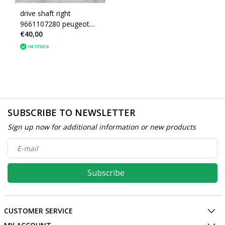
drive shaft right
9661107280 peugeot
€40,00
308 (3273VN)
IN STOCK
SUBSCRIBE TO NEWSLETTER
Sign up now for additional information or new products
Subscribe
CUSTOMER SERVICE