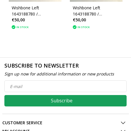
Wishbone Left
Wishbone Left
1643188780 /
1643188780 /
€50,00
€50,00
1610938080 Peugeot
1610938080 Peugeot
308 (3520V2)
3008 (3520V2)
IN STOCK
IN STOCK
SUBSCRIBE TO NEWSLETTER
Sign up now for additional information or new products
Subscribe
CUSTOMER SERVICE