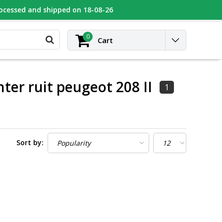
rocessed and shipped on 18-08-26
UGEOT
Contact
Login
0
Cart
ter ruit peugeot 208 II
1
Sort by: