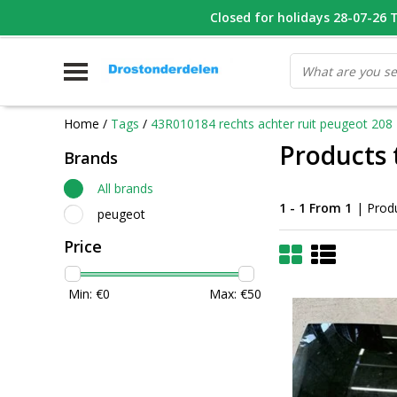
WHATSAPP FOTO VAN ONDERDEEL WAT U ZOEK
Closed for holidays 28-07-26 T/
V
Home
/
Tags
/
43R010184 rechts achter ruit peugeot 208 
Products 
Brands
All brands
1 - 1 From 1
| Prod
peugeot
Price
Min: €
0
Max: €
50