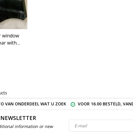
 window
ear with
r
eugeot
ucts
O VAN ONDERDEEL WAT U ZOEK
VOOR 16.00 BESTELD, VA
 NEWSLETTER
itional information or new