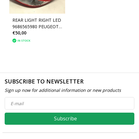
REAR LIGHT RIGHT LED
9686565980 PEUGEOT
€50,00
207 (6351HQ)
IN STOCK
SUBSCRIBE TO NEWSLETTER
Sign up now for additional information or new products
Subscribe