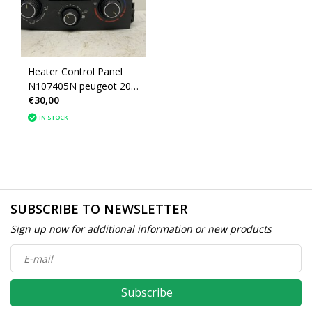
Heater Control Panel
N107405N peugeot 207
€30,00
(6451TL)
IN STOCK
SUBSCRIBE TO NEWSLETTER
Sign up now for additional information or new products
Subscribe