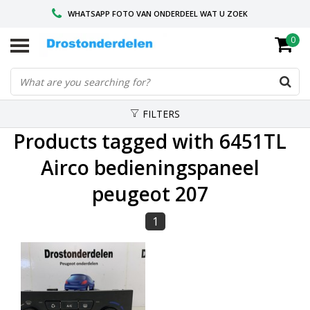
WHATSAPP FOTO VAN ONDERDEEL WAT U ZOEK
0
VOOR 16.00 BESTELD, VANDAAG VERZONDEN
GESPECIALISEERD PEUGEOT
FILTERS
Products tagged with 6451TL
Airco bedieningspaneel
peugeot 207
1