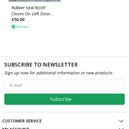
Rubber Seal Roof/
Closes On Left Door
€50,00
Window Peugeot 207cc
8320L7
IN STOCK
SUBSCRIBE TO NEWSLETTER
Sign up now for additional information or new products
Subscribe
CUSTOMER SERVICE