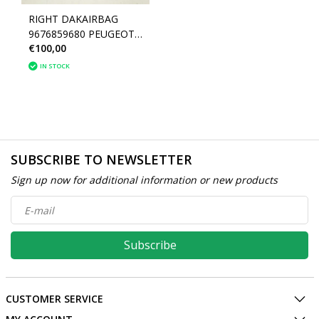
RIGHT DAKAIRBAG
9676859680 PEUGEOT
€100,00
308 SW (8338U7)
IN STOCK
SUBSCRIBE TO NEWSLETTER
Sign up now for additional information or new products
Subscribe
CUSTOMER SERVICE