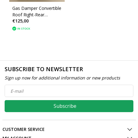
Gas Damper Convertible
Roof Right-Rear
€125,00
Peugeot 206CC
(8446G5)
IN STOCK
SUBSCRIBE TO NEWSLETTER
Sign up now for additional information or new products
Subscribe
CUSTOMER SERVICE