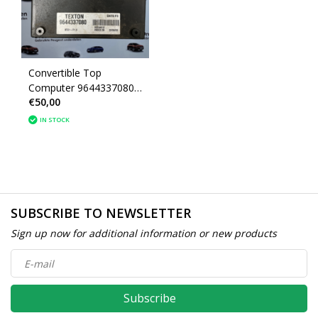
Convertible Top
Computer 9644337080
€50,00
Peugeot 206CC
(8446H1)(8446G6)
IN STOCK
SUBSCRIBE TO NEWSLETTER
Sign up now for additional information or new products
Subscribe