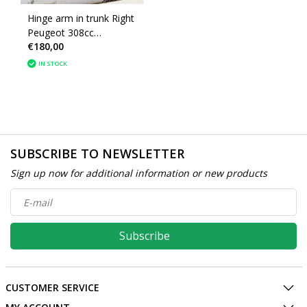
Hinge arm in trunk Right
Peugeot 308cc
€180,00
8446W1/8484AX
IN STOCK
SUBSCRIBE TO NEWSLETTER
Sign up now for additional information or new products
Subscribe
CUSTOMER SERVICE