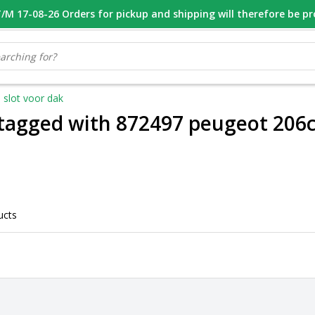
M 17-08-26 Orders for pickup and shipping will therefore be p
OOR 16.00 BESTELD, VANDAAG VERZONDEN
GESPECIALISEERD PE
 slot voor dak
tagged with 872497 peugeot 206cc
ucts