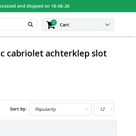
rocessed and shipped on 18-08-26
UGEOT
Contact
Login
0
Cart
 cabriolet achterklep slot
Sort by: