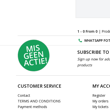
1 - 0 From 0
| Prod
WHATSAPP FOT
MI
S
G
E
E
A
C
TI
N
SUBSCRIBE TO
E!
Sign up now for add
products
CUSTOMER SERVICE
MY AC
Contact
Register
TERMS AND CONDITIONS
My orders
Payment methods
My tickets