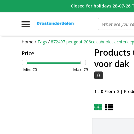
WHATSAPP FOTO VAN ONDERDEEL WAT U ZOEK
Closed for holidays 28-07-26 T/
V
Home
/
Tags
/
872497 peugeot 206cc cabriolet achterklep
Products 
Price
voor dak
Min: €
0
Max: €
5
0
1 - 0 From 0
| Prod