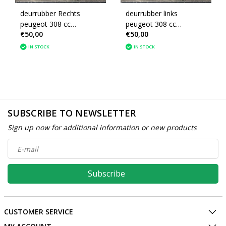
deurrubber Rechts
deurrubber links
peugeot 308 cc
peugeot 308 cc
€50,00
€50,00
(9025K2)
(9025K2)
IN STOCK
IN STOCK
SUBSCRIBE TO NEWSLETTER
Sign up now for additional information or new products
Subscribe
CUSTOMER SERVICE