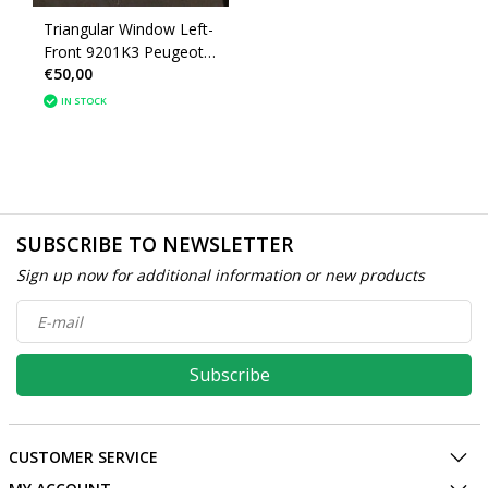
Triangular Window Left-
Front 9201K3 Peugeot
€50,00
207CC 43R-000017
E000191
IN STOCK
SUBSCRIBE TO NEWSLETTER
Sign up now for additional information or new products
Subscribe
CUSTOMER SERVICE