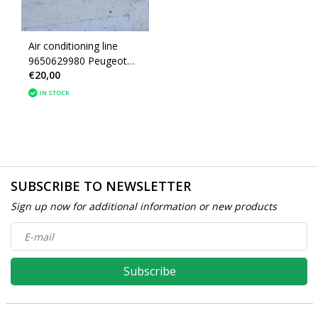
Air conditioning line
9650629980 Peugeot
€20,00
307
IN STOCK
SUBSCRIBE TO NEWSLETTER
Sign up now for additional information or new products
Subscribe