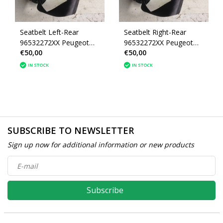
Seatbelt Left-Rear
Seatbelt Right-Rear
96532272XX Peugeot
96532272XX Peugeot
€50,00
€50,00
207CC
207CC
IN STOCK
IN STOCK
SUBSCRIBE TO NEWSLETTER
Sign up now for additional information or new products
Subscribe