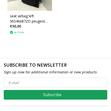
seat airbag left
96546687ZD peugeot
€50,00
207 (8216NE) black
IN STOCK
SUBSCRIBE TO NEWSLETTER
Sign up now for additional information or new products
Subscribe