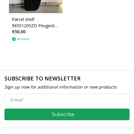
Parcel shelf
96551205ZD Peugeot
€50,00
207
IN STOCK
SUBSCRIBE TO NEWSLETTER
Sign up now for additional information or new products
Subscribe