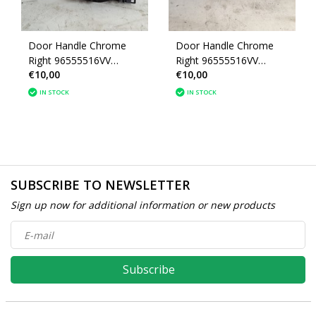
Door Handle Chrome
Door Handle Chrome
Right 96555516VV
Right 96555516VV
€10,00
€10,00
Peugeot 208
Peugeot 2008
IN STOCK
IN STOCK
SUBSCRIBE TO NEWSLETTER
Sign up now for additional information or new products
Subscribe