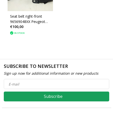
Seat belt right-front
96569048XX Peugeot
€100,00
308
IN STOCK
SUBSCRIBE TO NEWSLETTER
Sign up now for additional information or new products
Subscribe