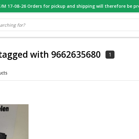
M 17-08-26 Orders for pickup and shipping will therefore be p
OOR 16.00 BESTELD, VANDAAG VERZONDEN
GESPECIALISEERD PE
tagged with 9662635680
1
ucts