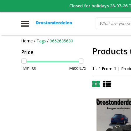
WHATSAPP FOTO VAN ONDERDEEL WAT U ZOEK
Closed for holidays 28-07-26 T/
V
Home
/
Tags
/
9662635680
Products 
Price
Min: €
0
Max: €
75
1 - 1 From 1
| Prod