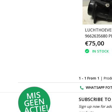
LUCHTHOEVE
9662635680 
€75,00
RCZ (1920QV)
IN STOCK
1 - 1 From 1
| Prod
WHATSAPP FOT
MI
S
G
E
E
A
C
TI
N
SUBSCRIBE TO
E!
Sign up now for add