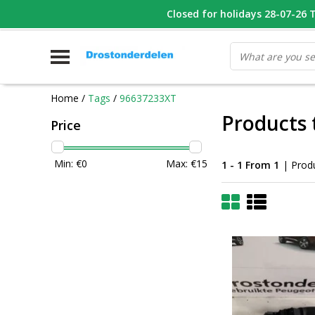
WHATSAPP FOTO VAN ONDERDEEL WAT U ZOEK
Closed for holidays 28-07-26 T/
V
Home
/
Tags
/
96637233XT
Products
Price
Min: €
0
Max: €
15
1 - 1 From 1
| Prod