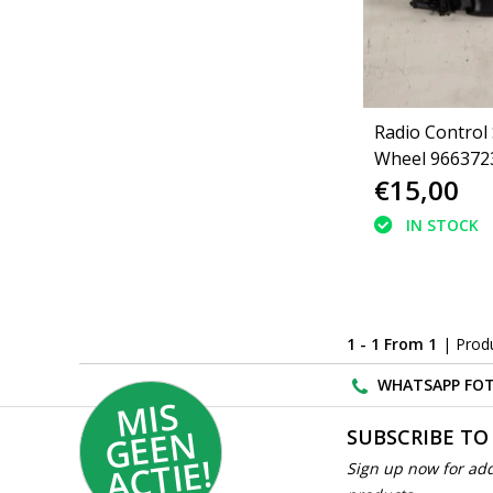
Radio Control
Wheel 966372
€15,00
Peugeot 208
IN STOCK
1 - 1 From 1
| Prod
WHATSAPP FOT
MI
S
G
E
E
A
C
TI
N
SUBSCRIBE TO
E!
Sign up now for add