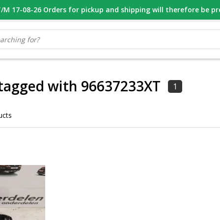
M 17-08-26 Orders for pickup and shipping will therefore be p
OOR 16.00 BESTELD, VANDAAG VERZONDEN
GESPECIALISEERD PE
 tagged with 96637233XT
1
ucts