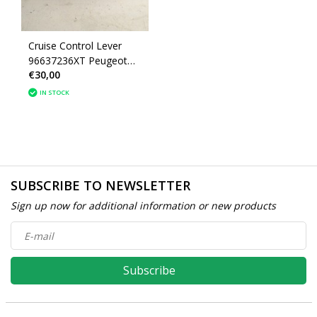
Cruise Control Lever
96637236XT Peugeot
€30,00
208
IN STOCK
SUBSCRIBE TO NEWSLETTER
Sign up now for additional information or new products
Subscribe