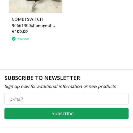
COMBI SWITCH
96661300xt peugeot
€100,00
207 (6242YP)
IN STOCK
SUBSCRIBE TO NEWSLETTER
Sign up now for additional information or new products
Subscribe